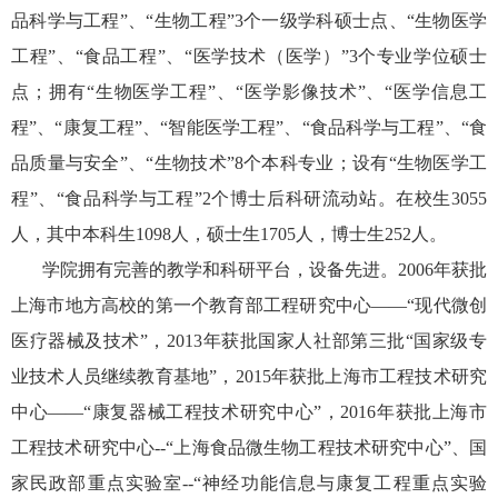
品科学与工程”、“生物工程”
3
个一级学科硕士点、“生物医学
工程”、“食品工程”、“医学技术（医学）”
3
个专业学位硕士
点；拥有
“生物医学工程”、“医学影像技术”、“医学信息工
程”、“康复工程”、“智能医学工程”、“食品科学与工程”、“食
品质量与安全”、“生物技术”
8
个本科专业；设有“生物医学工
程”、“食品科学与工程”
2
个博士后科研流动站。在校生
3055
人，其中本科生
1098
人，硕士生
1705
人，博士生
252
人。
学院拥有完善的教学和科研平台，设备先进。
2006
年获批
上海市地方高校的第一个教育部工程研究中心——“现代微创
医疗器械及技术”，
2013
年获批国家人社部第三批“国家级专
业技术人员继续教育基地”，
2015
年获批上海市工程技术研究
中心
——
“康复器械工程技术研究中心”，
2016
年获批上海市
工程技术研究中心
--
“上海食品微生物工程技术研究中心”、国
家民政部重点实验室
--
“神经功能信息与康复工程重点实验