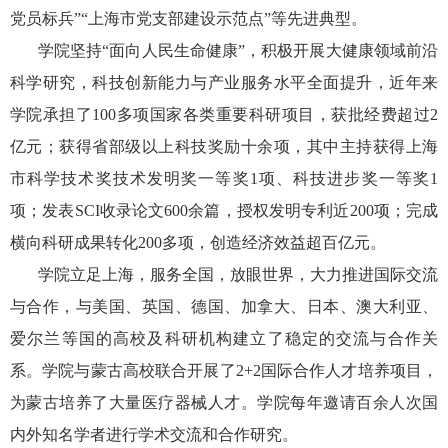
党员标兵”“上海市党支部建设示范点”等先进典型。
学院坚持“面向人民生命健康”，积极开展大健康领域前沿
科学研究，科技创新能力与产业服务水平全面提升，近年来
学院承担了
100
多项国家各类重要科研项目，获批经费超过
2
亿元；获得省部级以上科技奖励十余项，其中主持获得上海
市科学技术奖技术发明奖一等奖
1
项、科技进步奖一等奖
1
项；发表
SCI
收录论文
600
余篇，授权发明专利近
200
项；完成
横向科研成果转化
200
多项，创造经济效益超百亿元。
学院立足上海，服务全国，放眼世界，大力推进国际交流
与合作，与美国、英国、德国、加拿大、日本、澳大利亚、
爱尔兰等国的高校及科研机构建立了稳定的交流与合作关
系。学院与蒙古高校联合开展了
2+2
国际合作人才培养项目，
为蒙古培养了大量医疗器械人才。学院每年邀请百余人次国
内外知名学者进行学术交流和合作研究。