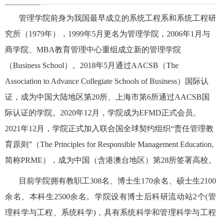
管理学院前身为我国最早成立的系统工程系和系统工程研
究所（
1979
年），
1999
年
5
月更名为管理学院，
2006
年
1
月与
商学院、
MBA
教育管理中心重组成立新的管理学院
（
Business School
）。
2018
年
5
月通过
AACSB
（
The
Association to Advance Collegiate Schools of Business
）国际认
证，成为中国大陆地区第
20
所、上海市第
6
所通过
AACSB
国
际认证的学院。
2020
年
12
月，学院成为
EFMD
正式会员。
2021
年
12
月，学院正式加入联合国全球契约组织
“
责任管理教
育原则
”
（
The Principles for Responsible Management Education,
简称
PRME
），成为中国（含港澳台地区）第
28
所签署高校。
目前学院拥有教职工
308
名、博士生
170
余名、硕士生
2100
余名、本科生
2500
余名。学院设有博士后科研流动站
2
个
(
管
理科学与工程、系统科学
)
，具有系统科学和管理科学与工程