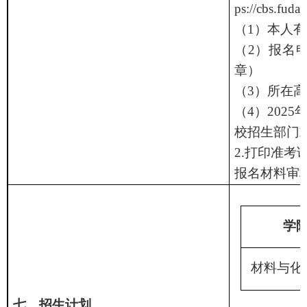
ps://cbs.fuda
（
1
）本人有
（
2
）报名
章）
（
3
）所在高
（
4
）
2025
校招生部门
2.
打印准考
报名材料审
学
材料与化
七、招生计划