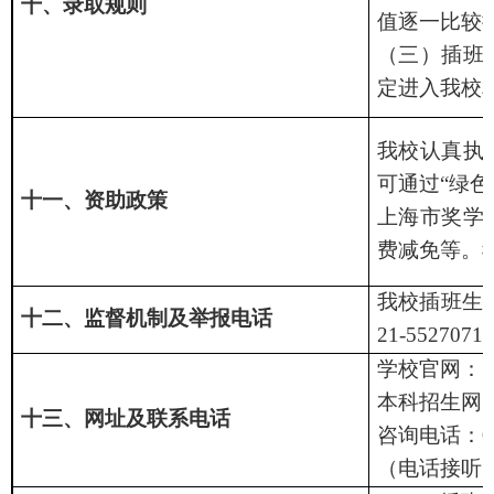
十、录取规则
值逐一比较
（三）插班
定进入我校
我校认真执
可通过“绿
十一、资助政策
上海市奖学
费减免等。
我校插班生
十二、监督机制及举报电话
21-55270716
学校官网：
h
本科招生网
十三、网址及联系电话
咨询电话：
0
（电话接听